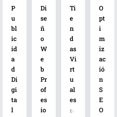
P
Di
Ti
O
u
se
e
pt
bl
ñ
n
i
ic
o
d
m
id
W
as
iz
a
e
Vi
ac
d
b
rt
ió
Di
Pr
u
n
gi
of
al
S
ta
es
es
E
l
io
O
E-