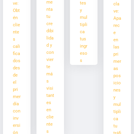
me
tes
ve:
cla
nta
y
Obt
ve:
tu
mul
én
Apa
cre
tipli
clie
rec
dibi
ca
nte
e
lida
tus
s
en
d y
ingr
cali
las
con
eso
fica
pri
vier
s
dos
mer
te
des
as
má
de
pos
s
el
icio
visi
pri
nes
tant
mer
y
es
día
mul
en
con
tipli
clie
inv
ca
nte
ersi
tu
s
ón
tráfi