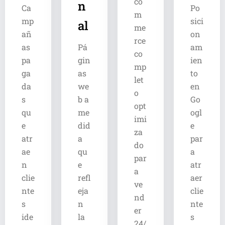
co
n
Ca
Po
m
mp
sici
al
me
añ
on
rce
as
Pá
am
co
pa
gin
ien
mp
ga
as
to
let
da
we
en
o
s
b a
Go
opt
qu
me
ogl
imi
e
did
e
za
atr
a
par
do
ae
qu
a
par
n
e
atr
a
clie
refl
aer
ve
nte
eja
clie
nd
s
n
nte
er
ide
la
s
24/