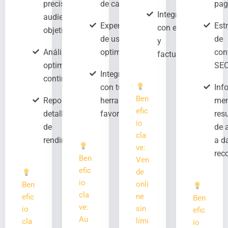
precisa de
de carga
pag
Integración
audiencia
Experiencia
Est
con envíos
objetivo
de usuario
de
y
Análisis y
optimizada
con
facturación
optimización
SE
Integración
continua
con tus
Inf
Ben
Reportes
herramientas
men
efic
detallados
favoritas
res
io
de
de 
cla
rendimiento
a d
ve:
rec
Ben
Ven
efic
de
io
onli
Ben
cla
ne
efic
Ben
ve:
sin
io
efic
Au
lími
cla
io