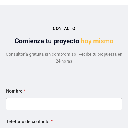
CONTACTO
Comienza tu proyecto
hoy mismo
Consultoría gratuita sin compromiso. Recibe tu propuesta en
24 horas
i
Nombre
*
n
t
e
r
é
s
Teléfono de contacto
*
c