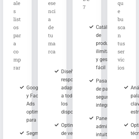
ale
ese
qu
7
s
nci
e
list
a
bu
os
de
sca
Catálogo
par
tu
n
de
a
ma
tus
productos
co
rca
ser
ilimitado
mp
vic
y gestión
rar
ios
fácil
Diseño
responsive
Pasarelas
Google Ads
adaptado
Aná
de pago
y Facebook
a todos
pal
seguras
Ads
los
cla
integradas
optimizados
dispositivo
est
Panel de
para ROI
Optimización
Opt
administración
Segmentación
de velocidad
téc
intuitivo