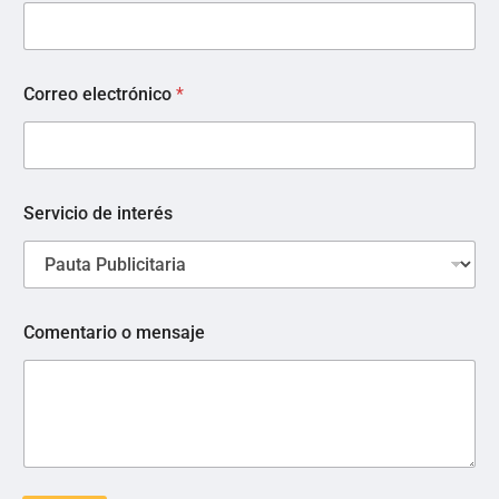
o
n
t
a
c
Correo electrónico
*
t
o
S
e
r
Servicio de interés
v
i
c
i
o
Comentario o mensaje